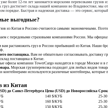
 уже более 12-ти лет занимается морскими перевозками грузов 
ак груз достигнет склада нашей компании во Владивостоке, мы о
ном порядке. Быстрая и надежная доставка — это сервис, котор
амые выгодные?
зов из Китая в Россию считаются самыми экономичными. Поэто
ем с передовыми страховыми компаниями России. Мы официаль
ам растаможить груз в России прибывший из Китая. Наши брок
РФ.
шего поставщика.
Вам не обязательно согласовывать доставку г
 склад поставщика в Китае.
ные офисы компании TowerCargo находятся в городе Москве и в г
овара.
Морская грузоперевозка подходит для любых видов товар
и контейнерами используются различные контейнеры, которые п
в из Китая
SD) до Санкт-Петербурга
Цена (USD) до Новороссийска
Срок
УБ
140 $/КУБ
25-30
УБ
160 $/КУБ
25-30
УБ
150 $/КУБ
25-30