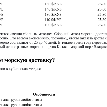
УБ
150 $/КУБ
25-30
УБ
140 $/КУБ
25-30
УБ
130 $/КУБ
25-30
УБ
110 $/КУБ
25-30
УБ
100 $/КУБ
25-30
ляется именно сборным методом. Сборный метод морской доставк
сию. Это весьма экономично, поскольку, чтобы заказать доставк
ерно составляют от 25 до 40 дней. В теплое время года перево
ый день с разных морских портов Китая в морской порт Владив
м морскую доставку?
ов в кубических метрах:
Особенности
т для грузов любого типа
т для грузов любого типа