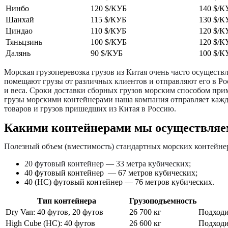
Нинбо
120 $/КУБ
140 $/К
Шанхай
115 $/КУБ
130 $/К
Циндао
110 $/КУБ
120 $/К
Тяньцзинь
100 $/КУБ
120 $/К
Далянь
90 $/КУБ
100 $/К
Морская грузоперевозка грузов из Китая очень часто осуществ
помещают грузы от различных клиентов и отправляют его в Рос
и веса. Сроки доставки сборных грузов морским способом прим
грузы морскими контейнерами наша компания отправляет кажд
товаров и грузов пришедших из Китая в Россию.
Какими контейнерами мы осуществляе
Полезный объем (вместимость) стандартных морских контейнер
20 футовый контейнер — 33 метра кубических;
40 футовый контейнер — 67 метров кубических;
40 (HC) футовый контейнер — 76 метров кубических.
Тип контейнера
Грузоподъемность
Dry Van: 40 футов, 20 футов
26 700 кг
Подходи
High Cube (HC): 40 футов
26 600 кг
Подходи