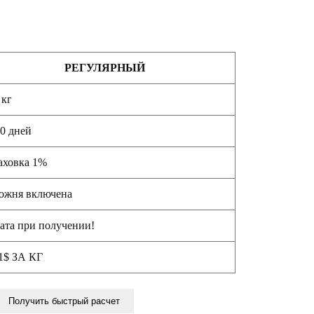
РЕГУЛЯРНЫЙ
 кг
30 дней
аховка 1%
ожня включена
ата при получении!
1$ ЗА КГ