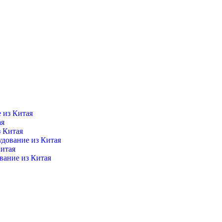
 из Китая
ая
 Китая
удование из Китая
итая
вание из Китая