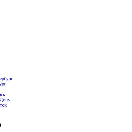
ербург
ург
рск
-Дону
сток
в